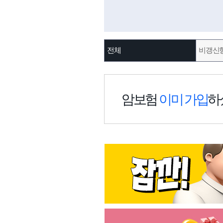
전체
비갱신
암보험
이미 가입
하