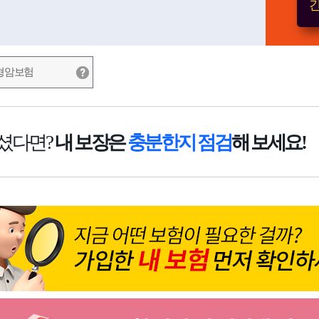
간
형암보험
셨다면?
내 보장은
충분한지 점검
해 보세요!