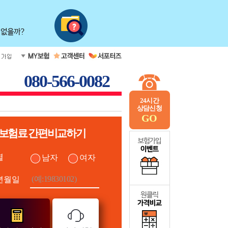
080-566-0082
24시간
상담신청
GO
보험료 간편비교하기
별
남자
여자
년월일