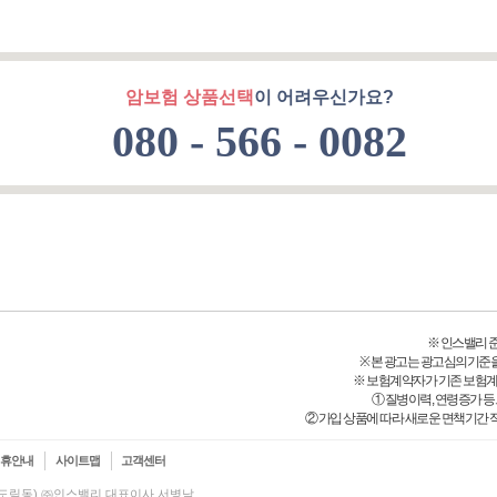
암보험 상품선택
이 어려우신가요?
080 - 566 - 0082
※ 인스밸리 준법감
※ 본 광고는 광고심의기준
※ 보험계약자가 기존 보험
① 질병이력, 연령증가 
② 가입 상품에 따라 새로운 면책기간 적
제휴안내
사이트맵
고객센터
(신도림동) ㈜인스밸리 대표이사 서병남