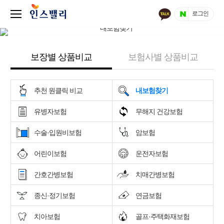
로그인
보장별 상품비교
보험사별 상품비교
추천 원클릭 비교
내보험찾기
유병자보험
무해지 건강보험
수술·입원비보험
암보험
어린이보험
운전자보험
간호간병보험
치매간병보험
종신·정기보험
연금보험
치아보험
골프·주택화재보험