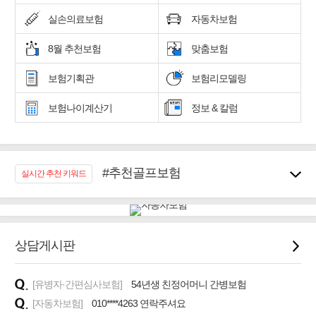
실손의료보험
자동차보험
8월 추천보험
맞춤보험
보험기획관
보험리모델링
보험나이계산기
정보 & 칼럼
#추천골프보험
실시간 추천 키워드
#우리집 화재, 도난대비
#노후대비 연금재테크!
#임플란트, 치아치료보장
#어린이 종합보장
상담게시판
#교통사고대비 운전자보험
#무해지 건강보험
[유병자·간편심사보험]
54년생 친정어머니 간병보험
#바뀌기전에 4세대 가입
[자동차보험]
010****4263 연락주셔요