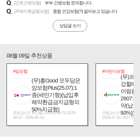
[간호간병보험]
부부 간병보험 문의합니다.
[무해지환급형보험]
종합 건강보험(?) 알아보고 있습니다
상담글 쓰기
08월 09일 추천상품
#암보험
#어린이보험
(무)프
(무)흥Good 모두담은
강할때
암보험Plus(25.07):1
어람플
종(세만기형)(납입후
2607:
해약환급금지급형의
약(납입
50%지급형)
50%))
준법감시인 확인필L250922-09-72 (2025-
준법감시인확인필_제2026
09-22 ~ 2026-09-21)
(2026.07.20~2027.07.19