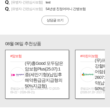
[유병자·간편심사보험]
test
[유병자·간편심사보험]
54년생 친정어머니 간병보험
상담글 쓰기
08월 06일 추천상품
#암보험
#어린이보험
(무)프
(무)흥Good 모두담은
강할때
암보험Plus(25.07):1
어람플
종(세만기형)(납입후
2607:
해약환급금지급형의
약(납입
50%지급형)
50%))
준법감시인 확인필L250922-09-72 (2025-
준법감시인확인필_제2026
09-22 ~ 2026-09-21)
(2026.07.20~2027.07.19