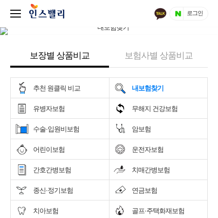
로그인
보장별 상품비교
보험사별 상품비교
추천 원클릭 비교
내보험찾기
유병자보험
무해지 건강보험
수술·입원비보험
암보험
어린이보험
운전자보험
간호간병보험
치매간병보험
종신·정기보험
연금보험
치아보험
골프·주택화재보험