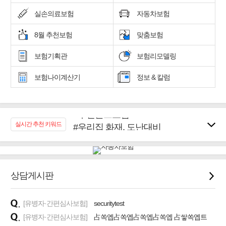
실손의료보험
자동차보험
8월 추천보험
맞춤보험
보험기획관
보험리모델링
보험나이계산기
정보 & 칼럼
#추천골프보험
#우리집 화재, 도난대비
실시간 추천 키워드
#노후대비 연금재테크!
#임플란트, 치아치료보장
#어린이 종합보장
#교통사고대비 운전자보험
상담게시판
#무해지 건강보험
#바뀌기전에 4세대 가입
[유병자·간편심사보험]
securitytest
[유병자·간편심사보험]
占쏙옙占쏙옙占쏙옙占쏙옙 占쌓쏙옙트