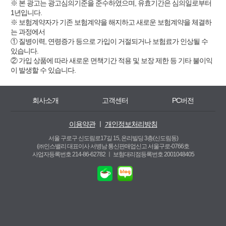
※ 본 광고는 광고심의기준을 준수하였으며, 유효기간은 심의일로부터
1년입니다.
※ 보험계약자가 기존 보험계약을 해지하고 새로운 보험계약을 체결하
는 과정에서
① 질병이력, 연령증가 등으로 가입이 거절되거나 보험료가 인상될 수
있습니다.
② 가입 상품에 따라 새로운 면책기간 적용 및 보장 제한 등 기타 불이익
이 발생할 수 있습니다.
회사소개
고객센터
PC버전
이용약관
ㅣ
개인정보처리방침
서울 구로구 신도림로17길 15, 온리빌딩 3층(신도림동)
(㈜인스밸리 대표이사 서병남 통신판매업신고 서울구로-0766호
사업자등록번호 214-86-62782 ㅣ
보험대리점등록번호 2001048405