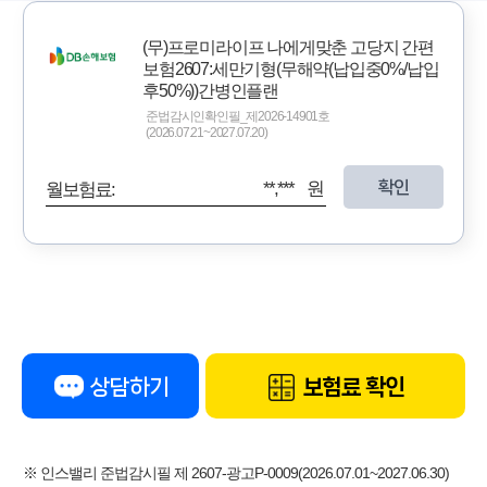
(무)프로미라이프 나에게맞춘 고당지 간편
보험2607:세만기형(무해약(납입중0%/납입
후50%))간병인플랜
준법감시인확인필_제2026-14901호
(2026.07.21~2027.07.20)
확인
**,*** 원
월보험료:
상담하기
보험료 확인
※ 인스밸리 준법감시필 제 2607-광고P-0009(2026.07.01~2027.06.30)