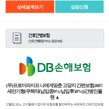
상세설계보기
상담신청
간호간병보험
간호간병통합서비스 일당 보장
(무)프로미라이프 나에게맞춘 고당지 간편보험2607:
세만기형(무해약(납입중0%/납입후50%))간병인플
랜
▲
고혈압, 당뇨, 고지혈증이 없다면 보험료를 할인해주는 새로워진 간편건강보험