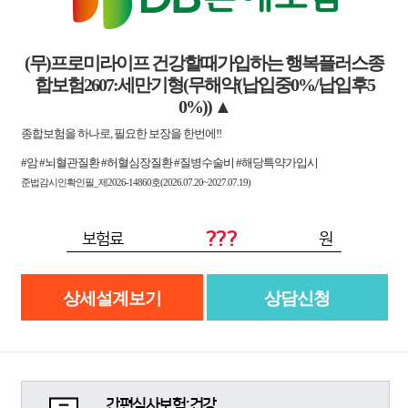
(무)프로미라이프 건강할때가입하는 행복플러스종
합보험2607:세만기형(무해약(납입중0%/납입후5
0%))
▲
종합보험을 하나로, 필요한 보장을 한번에!!
#암 #뇌혈관질환 #허혈심장질환 #질병수술비 #해당특약가입시
준법감시인확인필_제2026-14860호(2026.07.20~2027.07.19)
???
보험료
원
상세설계보기
상담신청
간편심사보험:건강