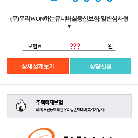
(무)우리WON하는유니버셜종신보험:일반심사형
▼
???
보험료
원
상세설계보기
상담신청
주택화재보험
화재, 도난등에 의한 우리집 손해대비(특약가입시)