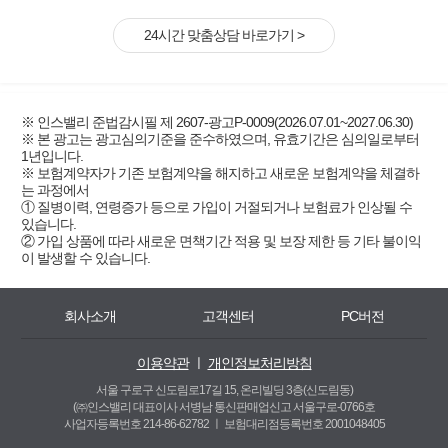
24시간 맞춤상담 바로가기 >
※ 인스밸리 준법감시필 제 2607-광고P-0009(2026.07.01~2027.06.30)
※ 본 광고는 광고심의기준을 준수하였으며, 유효기간은 심의일로부터
1년입니다.
※ 보험계약자가 기존 보험계약을 해지하고 새로운 보험계약을 체결하
는 과정에서
① 질병이력, 연령증가 등으로 가입이 거절되거나 보험료가 인상될 수
있습니다.
② 가입 상품에 따라 새로운 면책기간 적용 및 보장 제한 등 기타 불이익
이 발생할 수 있습니다.
회사소개
고객센터
PC버전
이용약관
ㅣ
개인정보처리방침
서울 구로구 신도림로17길 15, 온리빌딩 3층(신도림동)
(㈜인스밸리 대표이사 서병남 통신판매업신고 서울구로-0766호
사업자등록번호 214-86-62782 ㅣ
보험대리점등록번호 2001048405