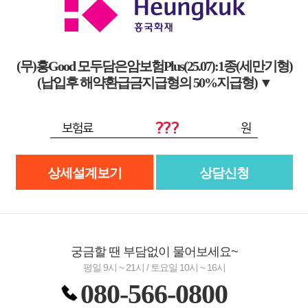
(무)흥Good 모두담은암보험Plus(25.07):1종(세만기형)
(납입후 해약환급금지급형의 50%지급형)
▼
???
보험료
원
상세설계보기
상담신청
궁금할 땐 부담없이 물어보세요~
평일 9시 ~ 21시 / 토요일 10시 ~ 16시
080-566-0800