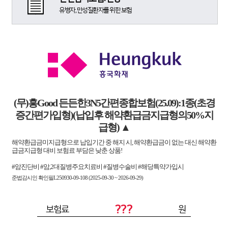
유병자, 만성질환자를 위한 보험
(무)흥Good 든든한3N5간편종합보험(25.09):1종(초경
증간편가입형)(납입후 해약환급금지급형의50%지
급형)
▲
해약환급금미지급형으로 납입기간 중 해지 시, 해약환급금이 없는 대신 해약환
급금지급형 대비 보험료 부담은 낮춘 상품!
#암진단비 #암,2대질병주요치료비 #질병수술비 #해당특약가입시
준법감시인 확인필L250930-09-108 (2025-09-30 ~ 2026-09-29)
???
보험료
원