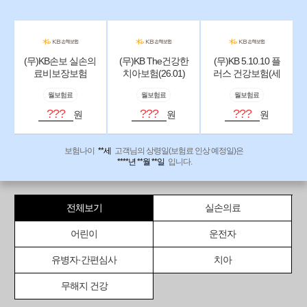
(무)KB손보 실손의
(무)KB The건강한
(무)KB 5.10.10 플
료비보장보험
치아보험(26.01)
러스 건강보험(세
(26.05)
만기)(26.01):해약
월보험료
월보험료
월보험료
환급금미지급형
???
???
???
원
원
원
보험나이
**세
고객님의 상령일(보험료 인상 예정일)은
****년 **월 **일
입니다.
전체보기
실손의료
어린이
운전자
유병자·간편심사
치아
무해지 건강