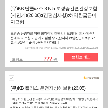
(무)KB 탑클래스 3.N.5 초경증간편건강보험
(세만기)(26.06):(간편심사형):해약환급금미
지급형
초경증 유병자를 위한 합리적인 간편건강보험!(단, 회사 인수기
준에 따라 보험 가입이 거절될 수 있습니다.) #암진단비 #주요치
료비 #질병수술비 #해당특약가입시
KB손해보험 준법감시인 심의필 제2026-1549호(2026.06.18~2027.06.17)
보험료 계산
???
보험료
원
(무)KB 플러스 운전자상해보험(26.05)
예상치 못한 운전 중 교통사고로 인한 비용 손해! 예상치 못한 행정적,형사적
책임! 운전자보험으로 해결하세요.(특약 가입시)
#운전자보험 #교통상해사망 #변호사선임 #교통사고처리보장 #