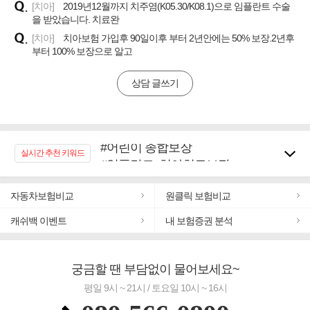
[치아]
2019년12월까지 치주염(K05.30/K08.1)으로 임플란트 수술
을 받았습니다. 치료완
[치아]
치아보험 가입후 90일이후 부터 2년안에는 50% 보장.2년후
부터 100% 보장으로 알고
상담 글쓰기
#어린이 종합보장
#임플란트, 치아치료보장
실시간 추천 키워드
#노후대비 연금재테크!
#우리집 화재, 도난대비
자동차보험비교
원클릭 보험비교
#추천골프보험
캐쉬백 이벤트
#바뀌기전에 4세대 가입
내 보험증권 분석
#무해지 건강보험
#교통사고대비 운전자보험
궁금할 땐 부담없이 물어보세요~
평일 9시 ~ 21시 / 토요일 10시 ~ 16시