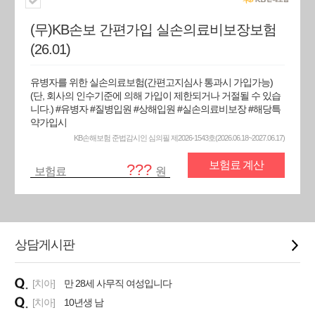
(무)KB손보 간편가입 실손의료비보장보험
(26.01)
유병자를 위한 실손의료보험(간편고지심사 통과시 가입가능)
(단, 회사의 인수기준에 의해 가입이 제한되거나 거절될 수 있습
니다.) #유병자 #질병입원 #상해입원 #실손의료비보장 #해당특
약가입시
KB손해보험 준법감시인 심의필 제2026-1543호(2026.06.18~2027.06.17)
보험료 계산
???
보험료
원
상담게시판
[치아]
만 28세 사무직 여성입니다
[치아]
10년생 남