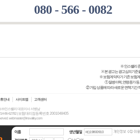
080 - 566 - 0082
※ 인스밸리 준법감
※ 본 광고는 광고심의기준
※ 보험계약자가 기존 보험
① 질병이력, 연령증가 
② 가입 상품에 따라 새로운 면책기간 적
제휴안내
사이트맵
고객센터
동) ㈜인스밸리 대표이사 서병남
보험대리점등록번호 2001048405
6-62782 |
 reserved. webmaster@insvalley.com