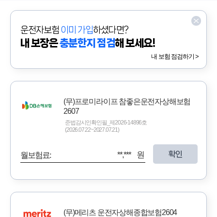
운전자보험
이미 가입
하셨다면?
내 보장은
충분한지 점검
해 보세요!
내 보험 점검하기 >
(무)프로미라이프 참좋은운전자상해보험
2607
준법감시인확인필_제2026-14896호
(2026.07.22~2027.07.21)
확인
**,*** 원
월보험료:
(무)메리츠 운전자상해종합보험2604